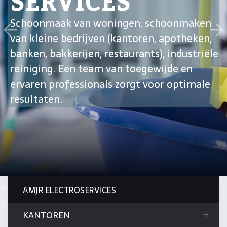
SERVICES
Schoonmaak van woningen, schoonmaken
van kleine bedrijven (kantoren, apotheken,
banken, bakkerijen, restaurants), industriële
reiniging. Een team van toegewijde en
ervaren professionals zorgt voor optimale
resultaten.
AMJR ELECTROSERVICES
KANTOREN